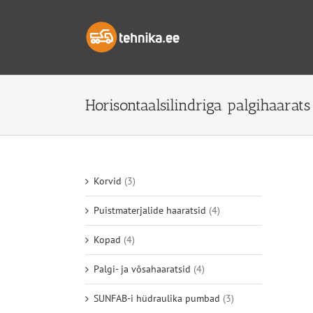
Skip
to
content
Horisontaalsilindriga palgihaarats
Korvid
(3)
Puistmaterjalide haaratsid
(4)
Kopad
(4)
Palgi- ja võsahaaratsid
(4)
SUNFAB-i hüdraulika pumbad
(3)