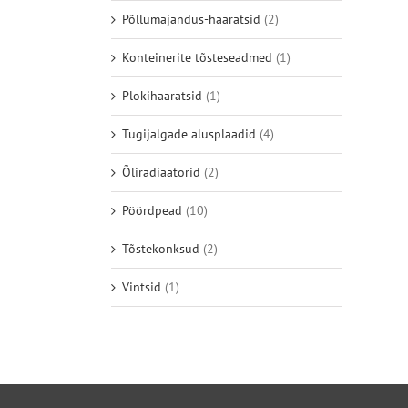
Põllumajandus-haaratsid
(2)
Konteinerite tõsteseadmed
(1)
Plokihaaratsid
(1)
Tugijalgade alusplaadid
(4)
Õliradiaatorid
(2)
Pöördpead
(10)
Tõstekonksud
(2)
Vintsid
(1)