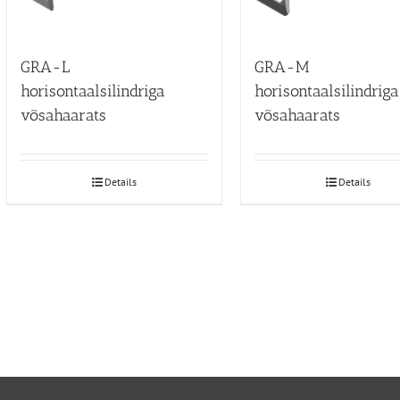
GRA-L
GRA-M
horisontaalsilindriga
horisontaalsilindriga
võsahaarats
võsahaarats
Details
Details