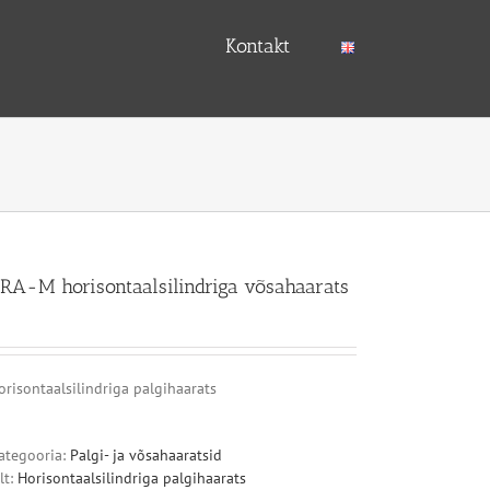
Kontakt
RA-M horisontaalsilindriga võsahaarats
orisontaalsilindriga palgihaarats
ategooria:
Palgi- ja võsahaaratsid
lt:
Horisontaalsilindriga palgihaarats