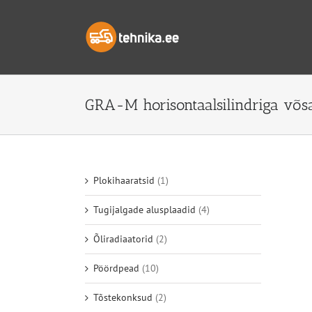
Skip
to
content
GRA-M horisontaalsilindriga võs
Plokihaaratsid
(1)
Tugijalgade alusplaadid
(4)
Õliradiaatorid
(2)
Pöördpead
(10)
Tõstekonksud
(2)