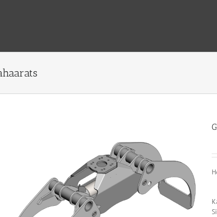
ahaarats
G
H
K
Si