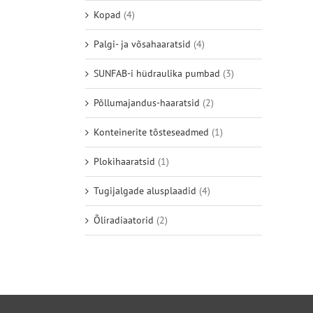
Kopad
(4)
Palgi- ja võsahaaratsid
(4)
SUNFAB-i hüdraulika pumbad
(3)
Põllumajandus-haaratsid
(2)
Konteinerite tõsteseadmed
(1)
Plokihaaratsid
(1)
Tugijalgade alusplaadid
(4)
Õliradiaatorid
(2)