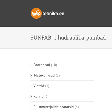
Skip
to
content
SUNFAB-i hüdraulika pumbad
Pöördpead
(10)
Tõstekonksud
(2)
Vintsid
(1)
Korvid
(3)
Puistmaterjalide haaratsid
(4)