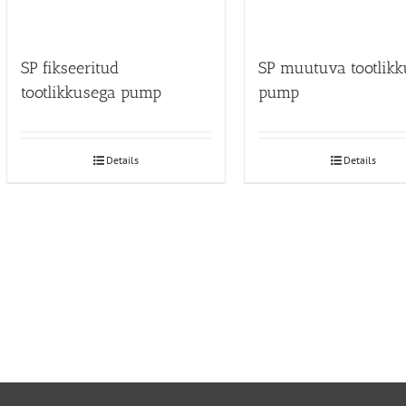
SP fikseeritud
SP muutuva tootlik
tootlikkusega pump
pump
Details
Details