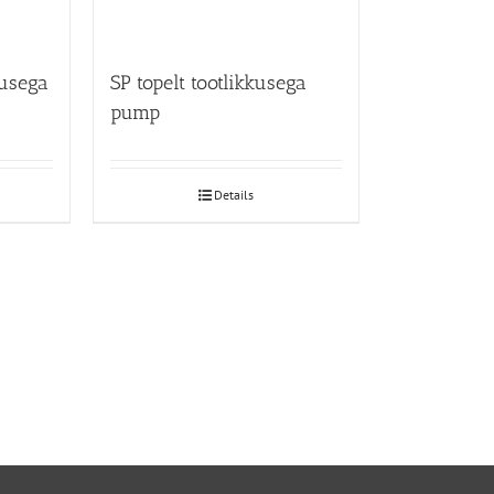
kusega
SP topelt tootlikkusega
pump
Details