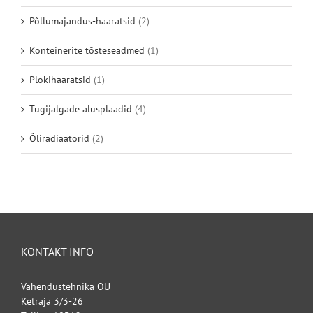
Põllumajandus-haaratsid
(2)
Konteinerite tõsteseadmed
(1)
Plokihaaratsid
(1)
Tugijalgade alusplaadid
(4)
Õliradiaatorid
(2)
KONTAKT INFO
Vahendustehnika OÜ
Ketraja 3/3-26