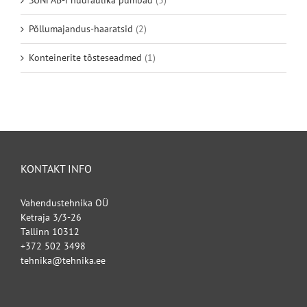
SUNFAB-i hüdraulika pumbad
(3)
Põllumajandus-haaratsid
(2)
Konteinerite tõsteseadmed
(1)
KONTAKT INFO
Vahendustehnika OÜ
Ketraja 3/3-26
Tallinn 10312
+372 502 3498
tehnika@tehnika.ee