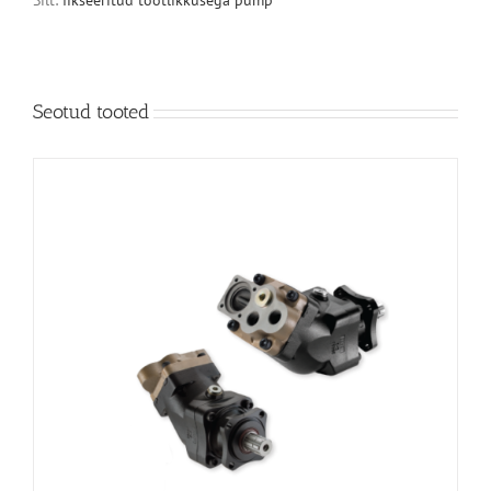
Silt:
fikseeritud tootlikkusega pump
Seotud tooted