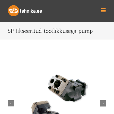
Skip
to
content
SP fikseeritud tootlikkusega pump

