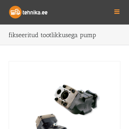
Skip
to
content
fikseeritud tootlikkusega pump