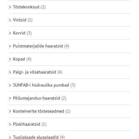
Tõstekonksud
(2)
Vintsid
(1)
Korvid
(3)
Puistmaterjalide haaratsid
(4)
Kopad
(4)
Palgi- ja võsahaaratsid
(4)
SUNFAB-i hüdraulika pumbad
(3)
Põllumajandus-haaratsid
(2)
Konteinerite tõsteseadmed
(1)
Plokihaaratsid
(1)
Tugijalgade alusplaadid
(4)