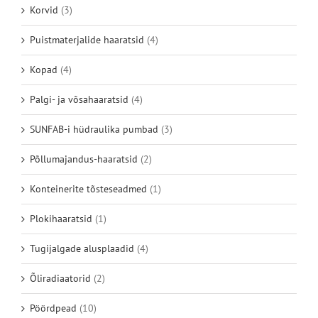
Korvid
(3)
Puistmaterjalide haaratsid
(4)
Kopad
(4)
Palgi- ja võsahaaratsid
(4)
SUNFAB-i hüdraulika pumbad
(3)
Põllumajandus-haaratsid
(2)
Konteinerite tõsteseadmed
(1)
Plokihaaratsid
(1)
Tugijalgade alusplaadid
(4)
Õliradiaatorid
(2)
Pöördpead
(10)