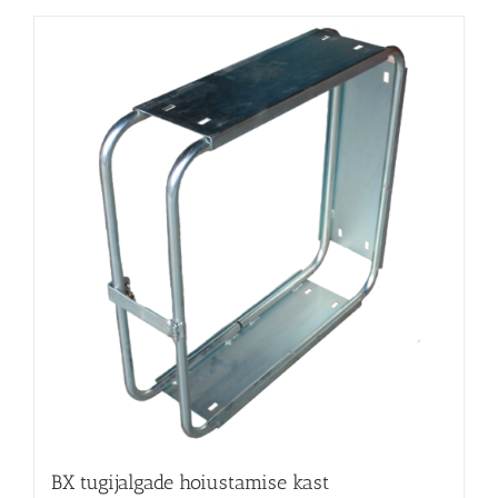
BX tugijalgade hoiustamise kast