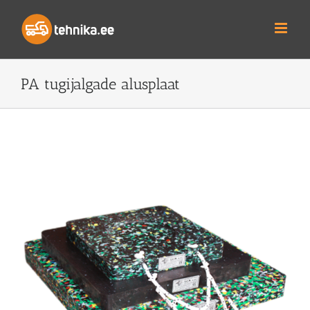
Skip
to
content
PA tugijalgade alusplaat