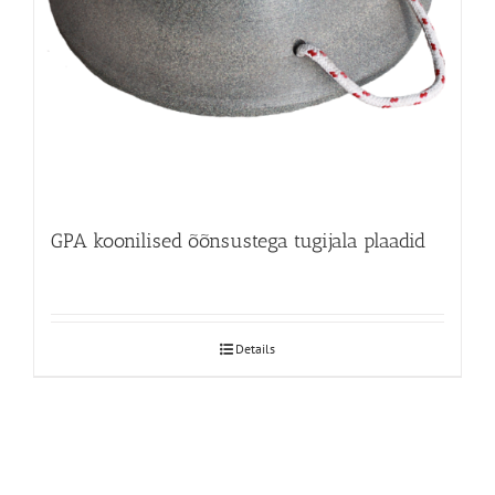
GPA koonilised õõnsustega tugijala plaadid
Details