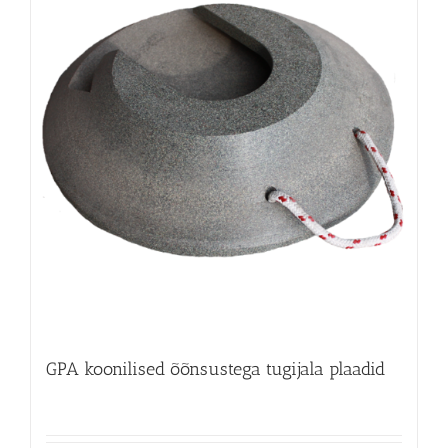
GPA koonilised õõnsustega tugijala plaadid