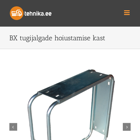
Skip
to
content
BX tugijalgade hoiustamise kast

