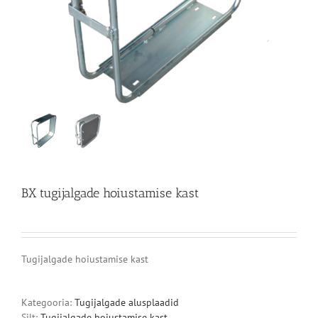
BX tugijalgade hoiustamise kast
Tugijalgade hoiustamise kast
Kategooria:
Tugijalgade alusplaadid
Silt:
Tugijalgade hoiustamise kast