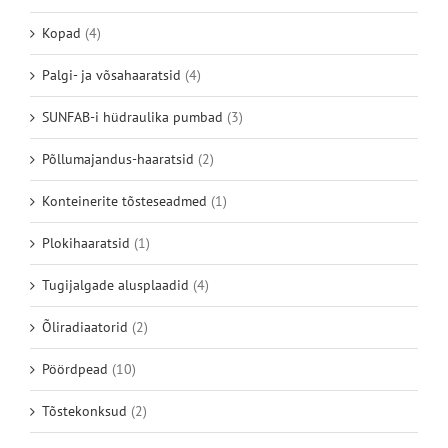
Kopad
(4)
Palgi- ja võsahaaratsid
(4)
SUNFAB-i hüdraulika pumbad
(3)
Põllumajandus-haaratsid
(2)
Konteinerite tõsteseadmed
(1)
Plokihaaratsid
(1)
Tugijalgade alusplaadid
(4)
Õliradiaatorid
(2)
Pöördpead
(10)
Tõstekonksud
(2)