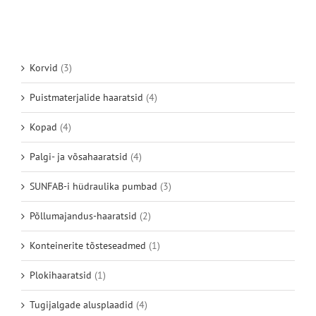
Korvid
(3)
Puistmaterjalide haaratsid
(4)
Kopad
(4)
Palgi- ja võsahaaratsid
(4)
SUNFAB-i hüdraulika pumbad
(3)
Põllumajandus-haaratsid
(2)
Konteinerite tõsteseadmed
(1)
Plokihaaratsid
(1)
Tugijalgade alusplaadid
(4)