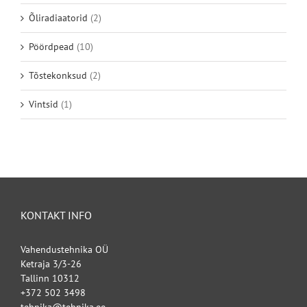
Õliradiaatorid
(2)
Pöördpead
(10)
Tõstekonksud
(2)
Vintsid
(1)
KONTAKT INFO
Vahendustehnika OÜ
Ketraja 3/3-26
Tallinn 10312
+372 502 3498