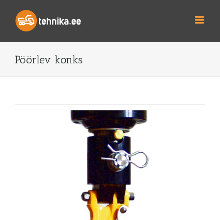
Skip
to
content
Pöörlev konks