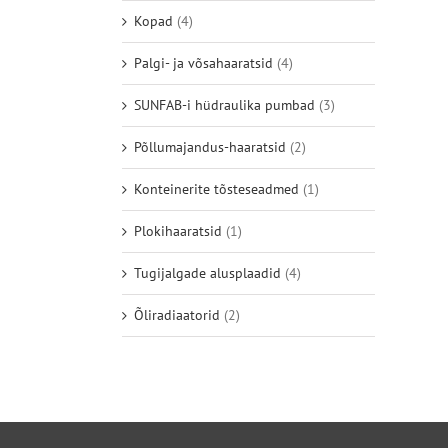
Kopad
(4)
Palgi- ja võsahaaratsid
(4)
SUNFAB-i hüdraulika pumbad
(3)
Põllumajandus-haaratsid
(2)
Konteinerite tõsteseadmed
(1)
Plokihaaratsid
(1)
Tugijalgade alusplaadid
(4)
Õliradiaatorid
(2)