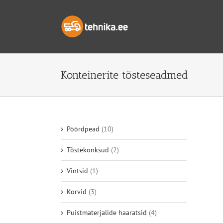
Skip
to
content
Konteinerite tõsteseadmed
Pöördpead
(10)
Tõstekonksud
(2)
Vintsid
(1)
Korvid
(3)
Puistmaterjalide haaratsid
(4)