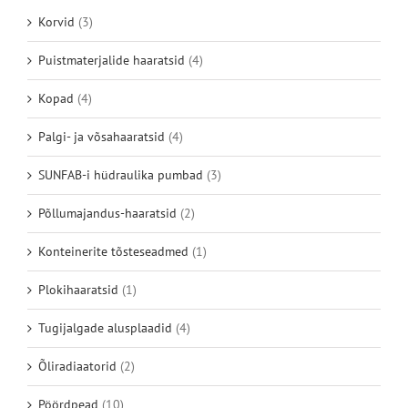
Korvid
(3)
Puistmaterjalide haaratsid
(4)
Kopad
(4)
Palgi- ja võsahaaratsid
(4)
SUNFAB-i hüdraulika pumbad
(3)
Põllumajandus-haaratsid
(2)
Konteinerite tõsteseadmed
(1)
Plokihaaratsid
(1)
Tugijalgade alusplaadid
(4)
Õliradiaatorid
(2)
Pöördpead
(10)