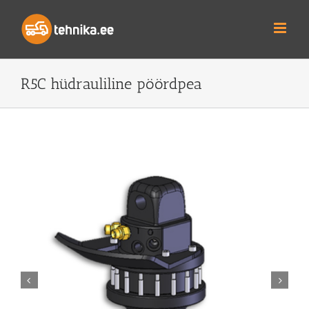
Skip
to
content
R5C hüdrauliline pöördpea

