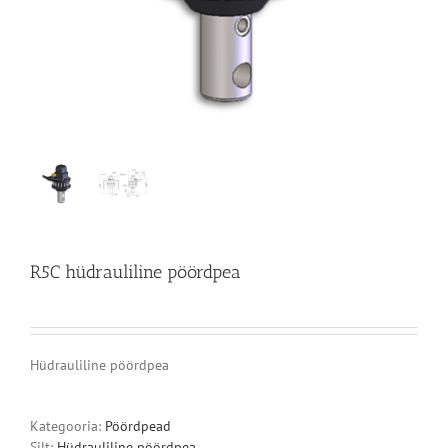
R5C hüdrauliline pöördpea
Hüdrauliline pöördpea
Kategooria:
Pöördpead
Silt:
Hüdrauliline pöördpea