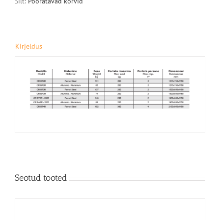
Silt:
Pööratavad korvid
Kirjeldus
Seotud tooted