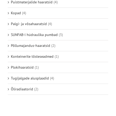
Puistmaterjalide haaratsid
(4)
Kopad
(4)
Palgi- ja võsahaaratsid
(4)
SUNFAB-i hüdraulika pumbad
(3)
Põllumajandus-haaratsid
(2)
Konteinerite tõsteseadmed
(1)
Plokihaaratsid
(1)
Tugijalgade alusplaadid
(4)
Õliradiaatorid
(2)