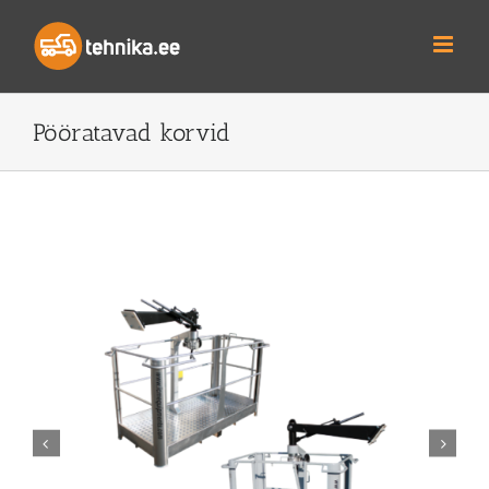
Skip
to
content
Pööratavad korvid

