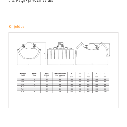
Silt:
Palgi - ja võsahaarats
Kirjeldus