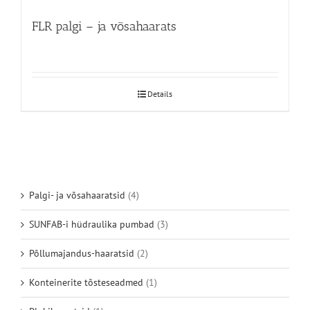
FLR palgi – ja võsahaarats
Details
Palgi- ja võsahaaratsid
(4)
SUNFAB-i hüdraulika pumbad
(3)
Põllumajandus-haaratsid
(2)
Konteinerite tõsteseadmed
(1)