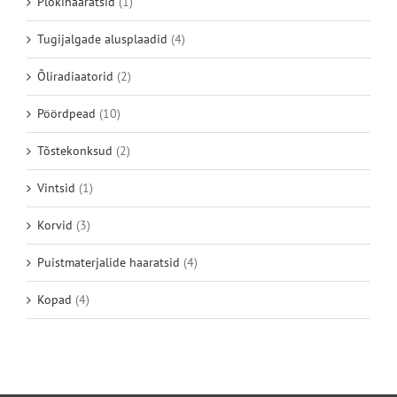
Plokihaaratsid
(1)
Tugijalgade alusplaadid
(4)
Õliradiaatorid
(2)
Pöördpead
(10)
Tõstekonksud
(2)
Vintsid
(1)
Korvid
(3)
Puistmaterjalide haaratsid
(4)
Kopad
(4)