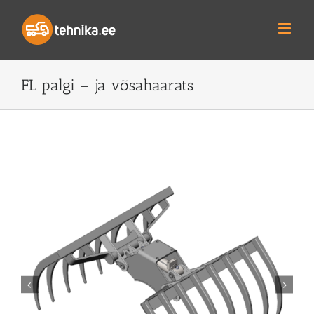
Skip
to
content
FL palgi – ja võsahaarats

