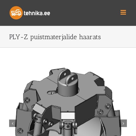
Skip
to
content
PLY-Z puistmaterjalide haarats

