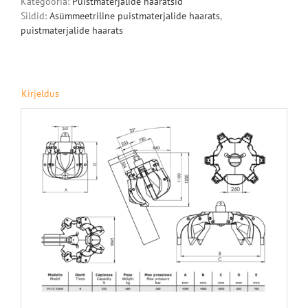
Kategooria:
Puistmaterjalide haaratsid
Sildid:
Asümmeetriline puistmaterjalide haarats
,
puistmaterjalide haarats
Kirjeldus